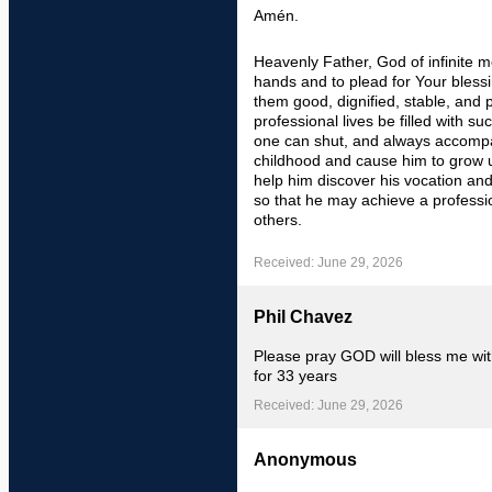
Amén.
Heavenly Father, God of infinite m
hands and to plead for Your blessi
them good, dignified, stable, and
professional lives be filled with 
one can shut, and always accompany
childhood and cause him to grow up
help him discover his vocation and 
so that he may achieve a profession
others.
Received: June 29, 2026
Phil Chavez
Please pray GOD will bless me wit
for 33 years
Received: June 29, 2026
Anonymous