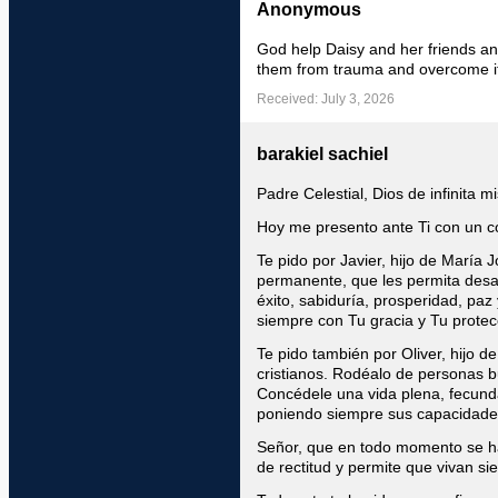
Anonymous
God help Daisy and her friends an
them from trauma and overcome it a
Received: July 3, 2026
barakiel sachiel
Padre Celestial, Dios de infinita m
Hoy me presento ante Ti con un co
Te pido por Javier, hijo de María J
permanente, que les permita desa
éxito, sabiduría, prosperidad, pa
siempre con Tu gracia y Tu protec
Te pido también por Oliver, hijo d
cristianos. Rodéalo de personas b
Concédele una vida plena, fecunda
poniendo siempre sus capacidades 
Señor, que en todo momento se hag
de rectitud y permite que vivan s