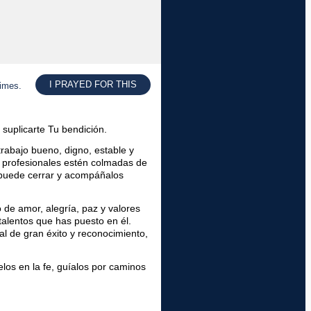
I PRAYED FOR THIS
times.
suplicarte Tu bendición.
 trabajo bueno, digno, estable y
 profesionales estén colmadas de
e puede cerrar y acompáñalos
o de amor, alegría, paz y valores
talentos que has puesto en él.
l de gran éxito y reconocimiento,
los en la fe, guíalos por caminos