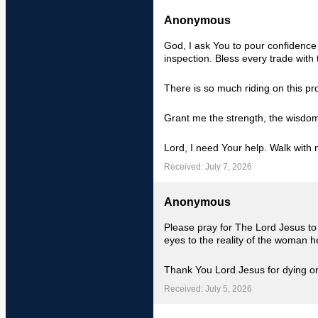
Anonymous
God, I ask You to pour confidence 
inspection. Bless every trade with 
There is so much riding on this pro
Grant me the strength, the wisdom,
Lord, I need Your help. Walk with
Received: July 7, 2026
Anonymous
Please pray for The Lord Jesus to
eyes to the reality of the woman he
Thank You Lord Jesus for dying on
Received: July 5, 2026