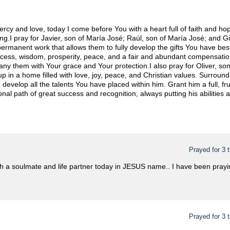
ercy and love, today I come before You with a heart full of faith and ho
ng.I pray for Javier, son of María José; Raúl, son of María José; and Giu
 permanent work that allows them to fully develop the gifts You have b
success, wisdom, prosperity, peace, and a fair and abundant compensati
 them with Your grace and Your protection.I also pray for Oliver, son 
 in a home filled with love, joy, peace, and Christian values. Surroun
develop all the talents You have placed within him. Grant him a full, frui
al path of great success and recognition, always putting his abilities a
Prayed for 3 
h a soulmate and life partner today in JESUS name.. I have been prayin
Prayed for 3 