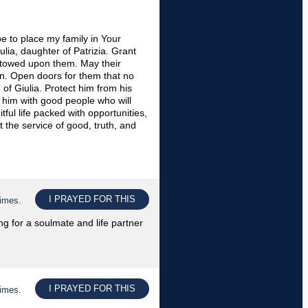
pe to place my family in Your
lia, daughter of Patrizia. Grant
estowed upon them. May their
on. Open doors for them that no
of Giulia. Protect him from his
d him with good people who will
tful life packed with opportunities,
t the service of good, truth, and
I PRAYED FOR THIS
times.
g for a soulmate and life partner
I PRAYED FOR THIS
times.