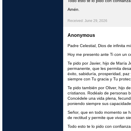
Todo esto te lo pido con confianza
Amén.
Received: June 29, 2026
Anonymous
Padre Celestial, Dios de infinita m
Hoy me presento ante Ti con un co
Te pido por Javier, hijo de María J
permanente, que les permita desa
éxito, sabiduría, prosperidad, pa
siempre con Tu gracia y Tu protec
Te pido también por Oliver, hijo d
cristianos. Rodéalo de personas b
Concédele una vida plena, fecunda
poniendo siempre sus capacidades 
Señor, que en todo momento se hag
de rectitud y permite que vivan s
Todo esto te lo pido con confianza