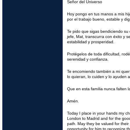
Señor del Universo
Hoy pongo en tus manos a mis hijo
por el trabajo bueno, estable y di
Te pido que sigas bendiciendo su 
jefe, Mat, transcurra con éxito y
estabilidad y prosperidad.
Protégelos de toda dificultad, ro
serenidad y confianza.
Te encomiendo también a mi querid
lo quieran, lo cuiden y lo ayuden 
Que en esta familia nunca falten la
Amén.
Today I place in your hands my ch
London to Madrid and for the good,
path. May they be valued for their e
opportunity for him to recognize t