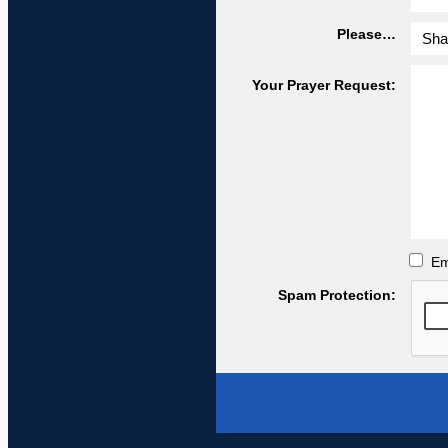
Please…
Your Prayer Request:
Em
Spam Protection: