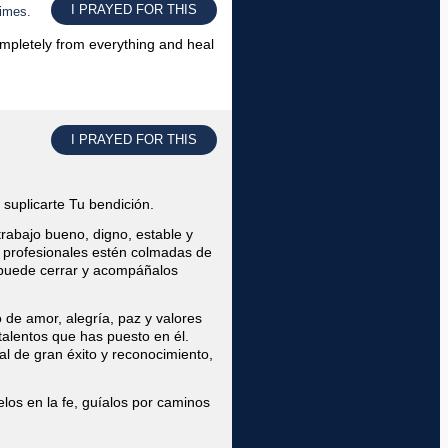
I PRAYED FOR THIS
times.
ompletely from everything and heal
I PRAYED FOR THIS
suplicarte Tu bendición.
 trabajo bueno, digno, estable y
 profesionales estén colmadas de
e puede cerrar y acompáñalos
o de amor, alegría, paz y valores
talentos que has puesto en él.
l de gran éxito y reconocimiento,
los en la fe, guíalos por caminos