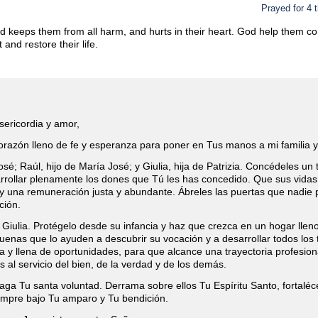
Prayed for 4 
d keeps them from all harm, and hurts in their heart. God help them c
nd restore their life.
isericordia y amor,
razón lleno de fe y esperanza para poner en Tus manos a mi familia y 
osé; Raúl, hijo de María José; y Giulia, hija de Patrizia. Concédeles un
rrollar plenamente los dones que Tú les has concedido. Que sus vidas
z y una remuneración justa y abundante. Ábreles las puertas que nadi
ción.
e Giulia. Protégelo desde su infancia y haz que crezca en un hogar llen
uenas que lo ayuden a descubrir su vocación y a desarrollar todos los 
 y llena de oportunidades, para que alcance una trayectoria profesiona
al servicio del bien, de la verdad y de los demás.
a Tu santa voluntad. Derrama sobre ellos Tu Espíritu Santo, fortaléce
iempre bajo Tu amparo y Tu bendición.