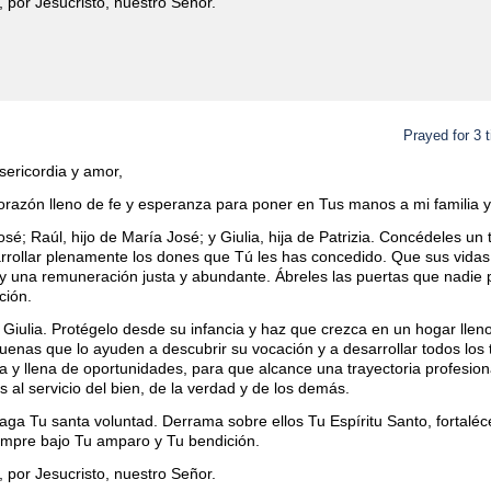
, por Jesucristo, nuestro Señor.
Prayed for 3 
isericordia y amor,
razón lleno de fe y esperanza para poner en Tus manos a mi familia y 
osé; Raúl, hijo de María José; y Giulia, hija de Patrizia. Concédeles un
rrollar plenamente los dones que Tú les has concedido. Que sus vidas
z y una remuneración justa y abundante. Ábreles las puertas que nadi
ción.
e Giulia. Protégelo desde su infancia y haz que crezca en un hogar llen
uenas que lo ayuden a descubrir su vocación y a desarrollar todos los 
 y llena de oportunidades, para que alcance una trayectoria profesiona
al servicio del bien, de la verdad y de los demás.
a Tu santa voluntad. Derrama sobre ellos Tu Espíritu Santo, fortaléce
iempre bajo Tu amparo y Tu bendición.
, por Jesucristo, nuestro Señor.