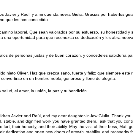
s Javier y Raúl, y a mi querida nuera Giulia. Gracias por haberlos gu
gno que les has concedido.
camino laboral. Que sean valorados por su esfuerzo, su honestidad y s
 sea una oportunidad para que reconozca su dedicación y les abra nueva
déalos de personas justas y de buen corazón, y concédeles sabiduría pa
o nieto Oliver. Haz que crezca sano, fuerte y feliz; que siempre est
a convertirse en un hombre noble, generoso y lleno de alegría.
 salud, el amor, la unión, la paz y tu bendición.
ildren Javier and Raúl, and my dear daughter-in-law Giulia. Thank you
 stable, and dignified work you have granted them.I ask that you contin
ffort, their honesty, and their ability. May the visit of their boss, Mat,
heir dedication and open new doors of growth, stability, and prosperity