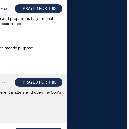
I PRAYED FOR THIS
times.
and prepare us fully for final
h excellence.
ith steady purpose.
I PRAYED FOR THIS
times.
fferent matters and open my Son’s